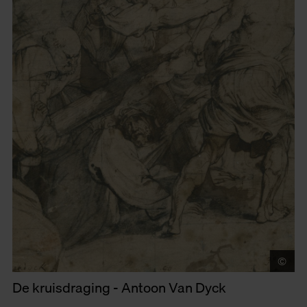
©
Mu
De kruisdraging - Antoon Van Dyck