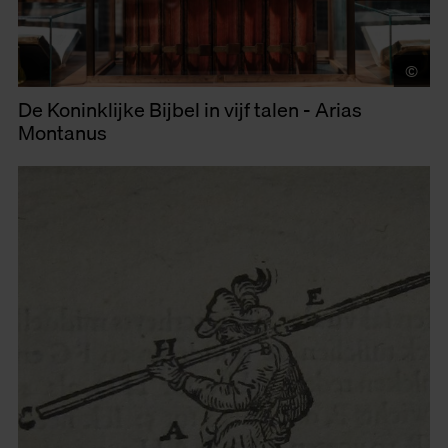
©
LU
De Koninklijke Bijbel in vijf talen - Arias
Montanus