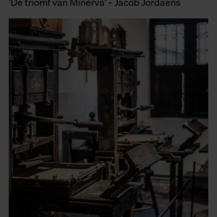
'De triomf van Minerva' - Jacob Jordaens