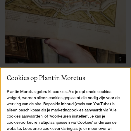
©
Vi
Een Italiaanse blik op de Nederlanden -
Lodovico Guicciardini
Cookies op Plantin Moretus
Plantin Moretus gebruikt cookies. Als je optionele cookies
weigert, worden alleen cookies geplaatst die nodig zijn voor de
werking van de site. Bepaalde inhoud (zoals van YouTube) is
alleen beschikbaar als je marketingcookies aanvaardt via ‘Alle
cookies aanvaarden’ of ‘Voorkeuren instellen’. Je kan je
cookievoorkeuren altijd aanpassen via ‘Cookies’ onderaan de
website. Lees onze cookieverklaring als je er meer over wil