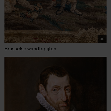
©
LU
Brusselse wandtapijten