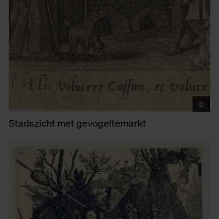
©
Mu
Stadszicht met gevogeltemarkt