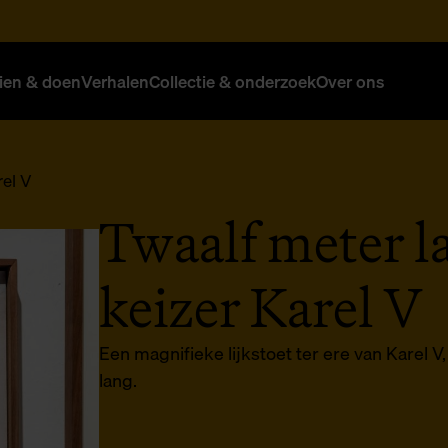
ien & doen
Verhalen
Collectie & onderzoek
Over ons
rel V
Twaalf meter la
keizer Karel V
Een magnifieke lijkstoet ter ere van Karel 
lang.