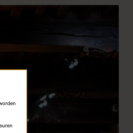
 worden
keuren