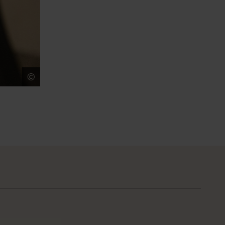
©
Ans Brys