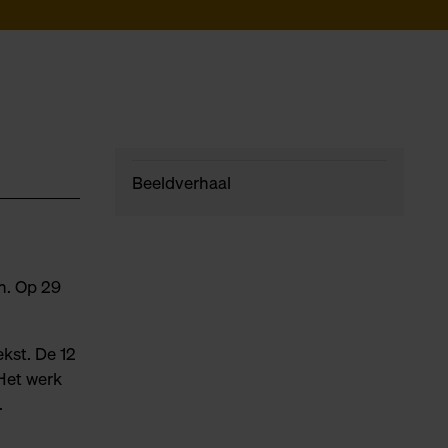
Beeldverhaal
en. Op 29
ekst. De 12
 Het werk
.