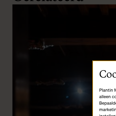
Coo
Plantin 
alleen c
Bepaalde
marketin
instelle