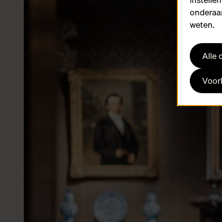
onderaan
weten.
Alle
Voork