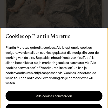
Cookies op Plantin Moretus
Plantin Moretus gebruikt cookies. Als je optionele cookies
Uit het depot van het prentenkabinet
weigert, worden alleen cookies geplaatst die nodig zijn voor de
werking van de site. Bepaalde inhoud (zoals van YouTube) is
In het depot van het Prentenkabinet liggen Rubens en Tuymans
alleen beschikbaar als je marketingcookies aanvaardt via ‘Alle
zij aan zij. Het Prentenkabinet beschikt over een rijke verzameling
cookies aanvaarden’ of ‘Voorkeuren instellen’. Je kan je
tekeningen en grafiek van oude Antwerpse meesters. Daarnaast
cookievoorkeuren altijd aanpassen via ‘Cookies’ onderaan de
verzamelt het ook modern en hedendaags Antwerps werk.
website. Lees onze cookieverklaring als je er meer over wil
Lees meer
weten.
Alle cookies aanvaarden