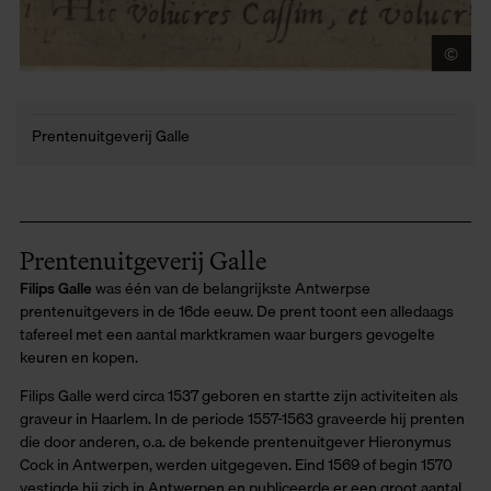
©
Mu
Prentenuitgeverij Galle
Prentenuitgeverij Galle
Filips Galle
was één van de belangrijkste Antwerpse
prentenuitgevers in de 16de eeuw. De prent toont een alledaags
tafereel met een aantal marktkramen waar burgers gevogelte
keuren en kopen.
Filips Galle werd circa 1537 geboren en startte zijn activiteiten als
graveur in Haarlem. In de periode 1557-1563 graveerde hij prenten
die door anderen, o.a. de bekende prentenuitgever Hieronymus
Cock in Antwerpen, werden uitgegeven. Eind 1569 of begin 1570
vestigde hij zich in Antwerpen en publiceerde er een groot aantal