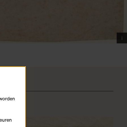
i
 worden
keuren