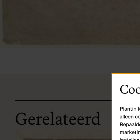
Coo
Plantin 
Gerelateerd
alleen c
Bepaalde
marketin
instelle