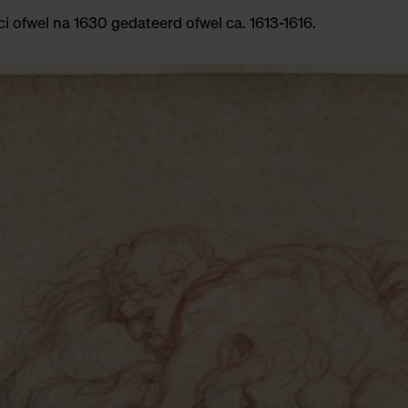
i ofwel na 1630 gedateerd ofwel ca. 1613-1616.