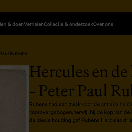
ien & doen
Verhalen
Collectie & onderzoek
Over ons
 Paul Rubens
Hercules en de
- Peter Paul R
Rubens had een zwak voor de antieke held He
voorovergebogen, terwijl hij de kop van de
de ideale houding gaf Rubens Hercules drie