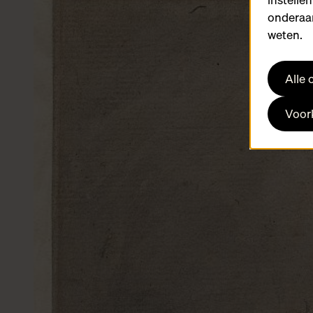
onderaan
weten.
Alle
Voork