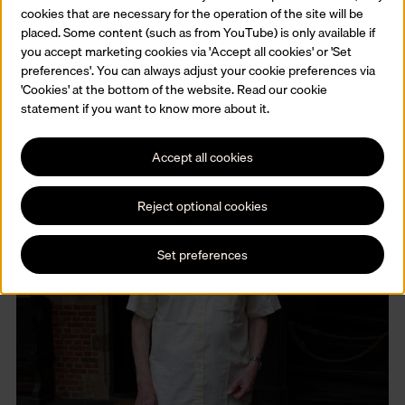
cookies that are necessary for the operation of the site will be
Heel zijn leven specialiseerde kunstenaar-meesterdrukker Rudolf
placed. Some content (such as from YouTube) is only available if
Broulim (Praag, 1943) zich in druktechnieken en lithografie. Hij
you accept marketing cookies via 'Accept all cookies' or 'Set
schenkt een selectie van 39 lithografieën aan het Prentenkabinet.
preferences'. You can always adjust your cookie preferences via
Lees meer
'Cookies' at the bottom of the website. Read our cookie
statement if you want to know more about it.
Accept all cookies
Reject optional cookies
Set preferences