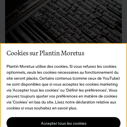
Cookies sur Plantin Moretus
Atelier Maître Imprimeur
Plantin Moretus utilise des cookies. Si vous refusez les cookies
Vous assemblez des caractères dans un composteur, produisez
optionnels, seuls les cookies nécessaires au fonctionnement du
une page complète et l’imprimez vous-même sur une vraie presse
site seront placés. Certains contenus (comme ceux de YouTube)
à imprimer.
ne sont disponibles que si vous acceptez les cookies marketing
En savoir plus
via ‘Accepter tous les cookies’ ou ‘Définir les préférences’. Vous
pouvez toujours ajuster vos préférences en matière de cookies
via ‘Cookies’ en bas du site. Lisez notre déclaration relative aux
cookies si vous souhaitez en savoir plus.
Accepter tous les cookies