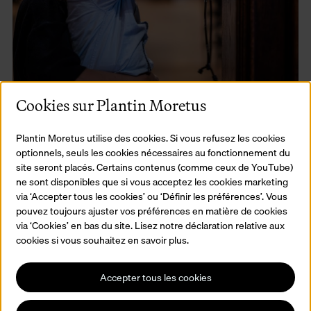
Mise en scène sonore et
Cookies sur Plantin Moretus
audioguide
Plantin Moretus utilise des cookies. Si vous refusez les cookies
Vous n'aimez pas beaucoup lire ? La visite audio ou la mise en
optionnels, seuls les cookies nécessaires au fonctionnement du
scène sonore sont là pour vous.
site seront placés. Certains contenus (comme ceux de YouTube)
ne sont disponibles que si vous acceptez les cookies marketing
Mise en scène sonore
via ‘Accepter tous les cookies’ ou ‘Définir les préférences’. Vous
pouvez toujours ajuster vos préférences en matière de cookies
Les nouvelles techniques audio tridimensionnelles vous donnent
via ‘Cookies’ en bas du site. Lisez notre déclaration relative aux
l'impression de voyager dans le temps et de plonger dans
cookies si vous souhaitez en savoir plus.
l'effervescence de la maison et de l'imprimerie. La mise en scène
sonore n'est pas une visite audio classique, elle anime les pièces
et ses (anciens) habitants de manière amusante.
Accepter tous les cookies
Audioguide