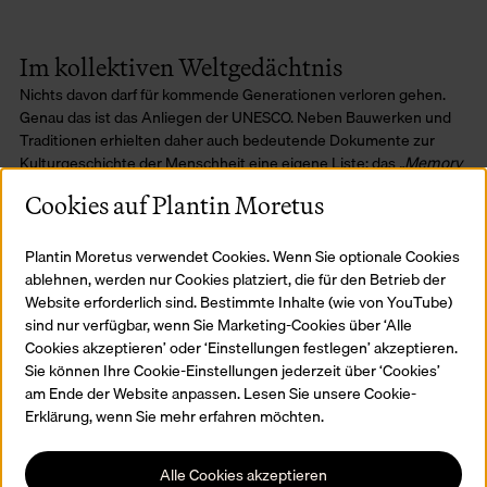
Im kollektiven Weltgedächtnis
Nichts davon darf für kommende Generationen verloren gehen.
Genau das ist das Anliegen der UNESCO. Neben Bauwerken und
Traditionen erhielten daher auch bedeutende Dokumente zur
Kulturgeschichte der Menschheit eine eigene Liste: das
„Memory
of the World“-Register
. Am 4. September 2001 fanden die Archive
Cookies auf Plantin Moretus
der
Officina Plantiniana
dort ihren Platz. Kein Zufall, denn das
Firmen- und Familienarchiv ist ein Schatz an Informationen über
Wissenschaften, Buchdruckkunst, die europäische Kultur, den
Plantin Moretus verwendet Cookies. Wenn Sie optionale Cookies
Humanismus und die Gegenreformation.
ablehnen, werden nur Cookies platziert, die für den Betrieb der
Website erforderlich sind. Bestimmte Inhalte (wie von YouTube)
sind nur verfügbar, wenn Sie Marketing-Cookies über ‘Alle
Cookies akzeptieren’ oder ‘Einstellungen festlegen’ akzeptieren.
Blauer Schutz
Sie können Ihre Cookie-Einstellungen jederzeit über ‘Cookies’
Und im Kriegsfall? Im Lauf der Jahrhunderte wurde
am Ende der Website anpassen. Lesen Sie unsere Cookie-
unermessliches Kulturgut durch menschliche Gewalt zerstört. Als
Erklärung, wenn Sie mehr erfahren möchten.
stolze Träger des Blauen Schildes genießt das Museum Plantin-
Moretus bei bewaffneten Konflikten einen besonderen Schutz.
Alle Cookies akzeptieren
Das Gelände darf niemals für militärische Zwecke genutzt werden,