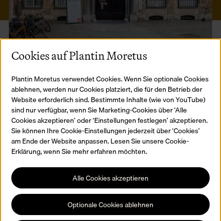
Cookies auf Plantin Moretus
Plantin Moretus verwendet Cookies. Wenn Sie optionale Cookies
©
LU
ablehnen, werden nur Cookies platziert, die für den Betrieb der
Website erforderlich sind. Bestimmte Inhalte (wie von YouTube)
sind nur verfügbar, wenn Sie Marketing-Cookies über ‘Alle
Cookies akzeptieren’ oder ‘Einstellungen festlegen’ akzeptieren.
Vom 3. August bis zum 4. Dezember 2026 bleibt das Museum
Sie können Ihre Cookie-Einstellungen jederzeit über ‘Cookies’
Plantin-Moretus wegen notwendiger Renovierungsarbeiten
am Ende der Website anpassen. Lesen Sie unsere Cookie-
geschlossen. Bei dieser Gelegenheit erneuern wir auch unsere
Erklärung, wenn Sie mehr erfahren möchten.
Dauerausstellung.
Die Arbeiten dauern bis zum 4. Dezember. Am 5. Dezember 2026
Alle Cookies akzeptieren
öffnen wir wieder, schöner und besser denn je. Das feiern wir mit
einer Eröffnungsfeier. Wir halten dich auf dem Laufenden.
Optionale Cookies ablehnen